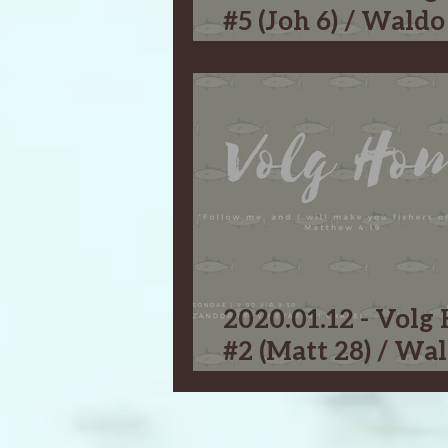
#5 (Joh 6) / Waldo
Kruger
2020.01.12 - Vol
#2 (Matt 28) / Wa
Kruger