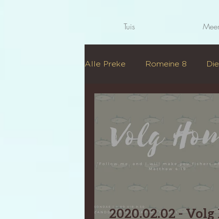
Tuis
Meer
Alle Preke
Romeine 8
Die
Algemeen
Volg Hom
2020.02.02 - Vol