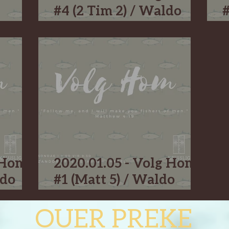
#4 (2 Tim 2) / Waldo
#
Kruger
g Hom
2020.01.05 - Volg Hom
ldo
#1 (Matt 5) / Waldo
Kruger
OUER PREKE