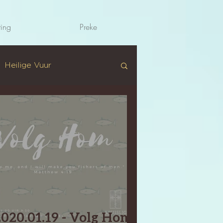
ting
Preke
Heilige Vuur
2020.01.19 - Volg Hom