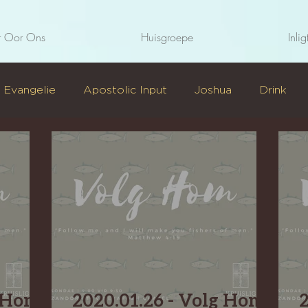
 Oor Ons
Huisgroepe
Inlig
 Evangelie
Apostolic Input
Joshua
Drink
2020
Laat dit juig (Fil)
Radikaal
g Hom
2020.01.26 - Volg Hom