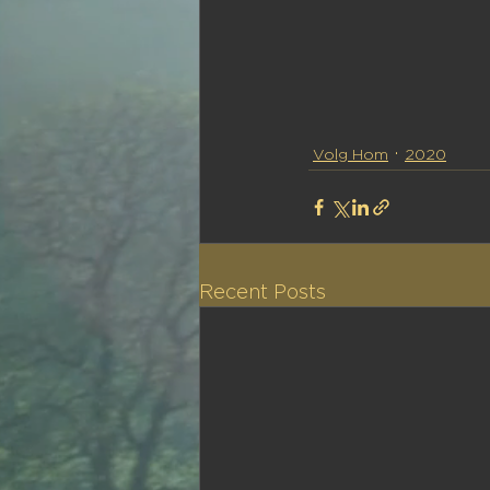
Volg Hom
2020
Recent Posts