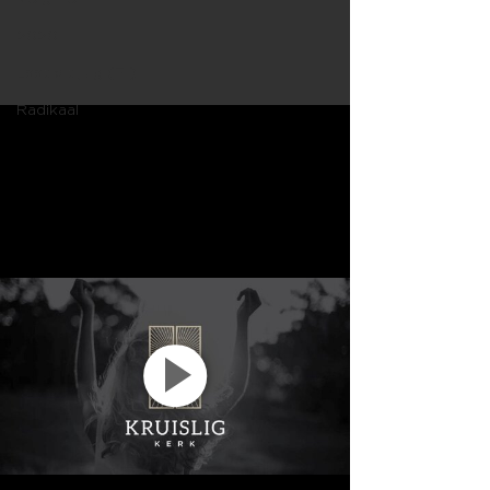
2020
Laat dit juig (Fil)
Radikaal