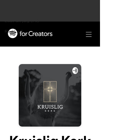
2020
Laat dit juig (Fil)
Radikaal