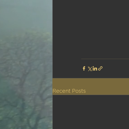
Recent Posts