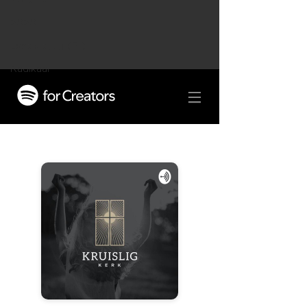
2020
Laat dit juig (Fil)
Radikaal